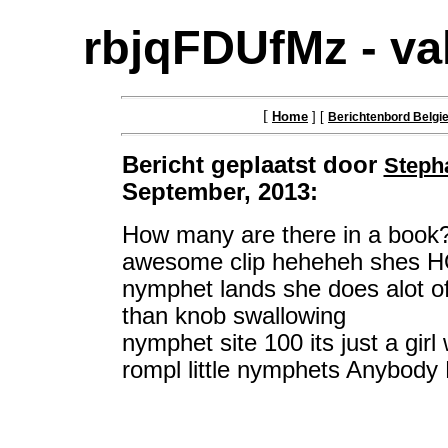
rbjqFDUfMz - va
[
Home
] [
Berichtenbord Belgi
Bericht geplaatst door
Steph
September, 2013:
How many are there in a book?
awesome clip heheheh shes 
nymphet lands she does alot o
than knob swallowing
nymphet site 100 its just a girl
rompl little nymphets Anybody