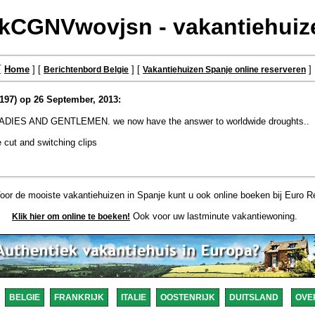
CGNVwovjsn - vakantiehuiz
[
Home
] [
] [
]
Berichtenbord Belgie
Vakantiehuizen Spanje online reserveren
197) op 26 September, 2013:
ex LADIES AND GENTLEMEN. we now have the answer to worldwide droughts..
 cut and switching clips
or de mooiste vakantiehuizen in Spanje kunt u ook online boeken bij Euro Re
Ook voor uw lastminute vakantiewoning.
Klik hier om online te boeken!
BELGIE
FRANKRIJK
ITALIE
OOSTENRIJK
DUITSLAND
OVE