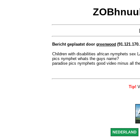
ZOBhnuuk
Bericht geplaatst door
(91.121.170.
greenwood
Children with disabilities african nymphets s
pics nymphet whats the guys name?
paradise pics nymphets good video minus all the
Tip!
Vo
NEDERLAND