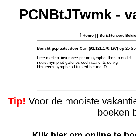
PCNBtJTwmk - va
[
Home
] [
Berichtenbord Belgi
Bericht geplaatst door
(91.121.170.197) op 25 Se
Curt
Free medical insurance pre nn nymphet thats a dude!
nudist nymphet galleries ooohh..and its so big
bbs teens nymphets i fucked her too :D
Tip!
Voor de mooiste vakantie
boeken b
Klik hier om online te b