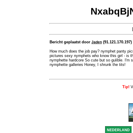
NxabqBjN
Bericht geplaatst door
(91.121.170.197)
Jaden
How much does the job pay? nymphet panty pics
pictures sexy nymphets who know this girl - is t
nymphette hardcore So cute but so gulible. I'm sur
nymphette galleries Honey, I shrunk the tits!
Tip!
Vo
NEDERLAND