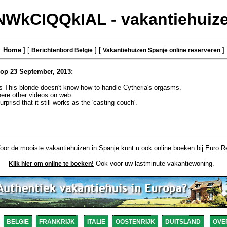
WkCIQQkIAL - vakantiehuize
[
Home
] [
] [
]
Berichtenbord Belgie
Vakantiehuizen Spanje online reserveren
 op 23 September, 2013:
 This blonde doesn't know how to handle Cytheria's orgasms.
here other videos on web
prisd that it still works as the 'casting couch'.
or de mooiste vakantiehuizen in Spanje kunt u ook online boeken bij Euro Re
Ook voor uw lastminute vakantiewoning.
Klik hier om online te boeken!
BELGIE
FRANKRIJK
ITALIE
OOSTENRIJK
DUITSLAND
OVE