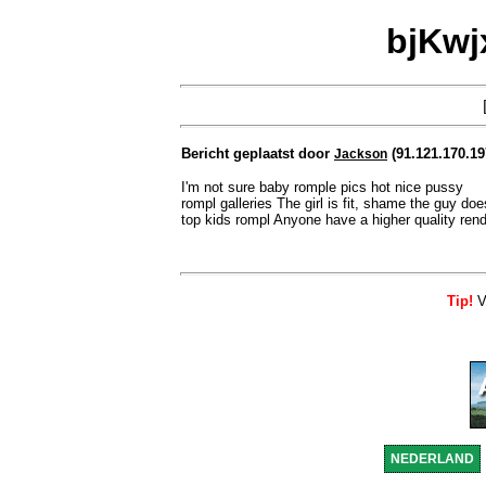
bjKwj
Bericht geplaatst door
(91.121.170.19
Jackson
I'm not sure baby romple pics hot nice pussy
rompl galleries The girl is fit, shame the guy doe
top kids rompl Anyone have a higher quality ren
Tip!
Vo
NEDERLAND