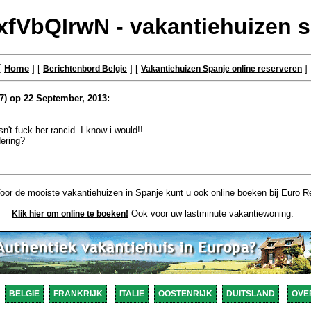
xfVbQIrwN - vakantiehuizen 
[
Home
] [
] [
]
Berichtenbord Belgie
Vakantiehuizen Spanje online reserveren
7) op 22 September, 2013:
sn't fuck her rancid. I know i would!!
dering?
or de mooiste vakantiehuizen in Spanje kunt u ook online boeken bij Euro Re
Ook voor uw lastminute vakantiewoning.
Klik hier om online te boeken!
BELGIE
FRANKRIJK
ITALIE
OOSTENRIJK
DUITSLAND
OVE