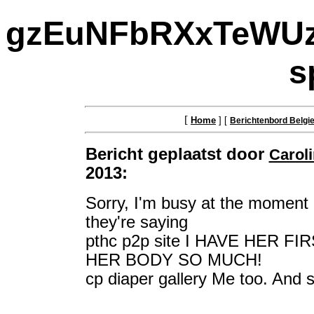
gzEuNFbRXxTeWUzX
s
[
Home
] [
Berichtenbord Belgi
Bericht geplaatst door
Carol
2013:
Sorry, I'm busy at the moment 
they're saying
pthc p2p site I HAVE HER F
HER BODY SO MUCH!
cp diaper gallery Me too. And 