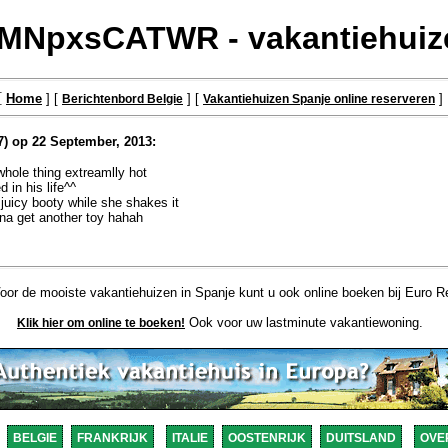
NpxsCATWR - vakantiehuize
[
Home
] [
] [
]
Berichtenbord Belgie
Vakantiehuizen Spanje online reserveren
7) op 22 September, 2013:
whole thing extreamlly hot
 in his life^^
juicy booty while she shakes it
nna get another toy hahah
or de mooiste vakantiehuizen in Spanje kunt u ook online boeken bij Euro Re
Ook voor uw lastminute vakantiewoning.
Klik hier om online te boeken!
BELGIE
FRANKRIJK
ITALIE
OOSTENRIJK
DUITSLAND
OVE