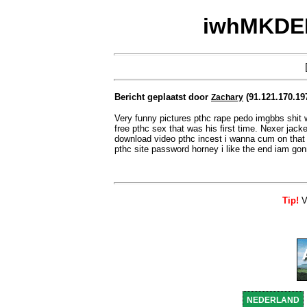
iwhMKDEM
Bericht geplaatst door
(91.121.170.19
Zachary
Very funny pictures pthc rape pedo imgbbs shit 
free pthc sex that was his first time. Nexer jacked
download video pthc incest i wanna cum on that 
pthc site password horney i like the end iam go
Tip!
Vo
NEDERLAND