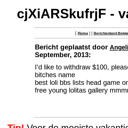
cjXiARSkufrjF - 
[
Home
] [
Berichtenbord Belgi
Bericht geplaatst door
Angel
September, 2013:
I'd like to withdraw $100, plea
bitches name
best loli bbs lists head game o
free young lolitas gallery mm
Tip!
Voor de mooiste vakantie