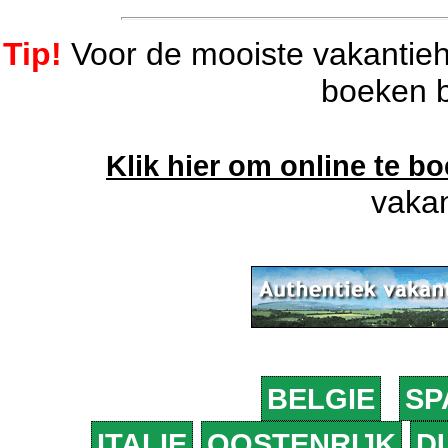
Tip!
Voor de mooiste vakantiehu
boeken b
Klik hier om online te b
vakan
BELGIE
SP
ITALIE
OOSTENRIJK
D