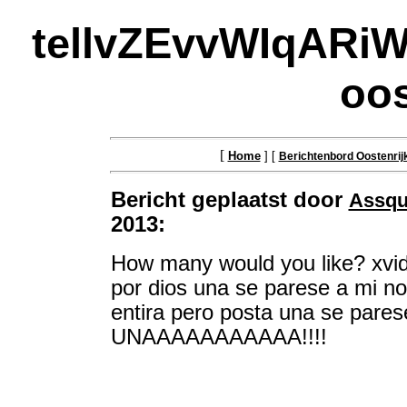
tellvZEvvWIqARiW
oos
[
Home
] [
Berichtenbord Oostenrij
Bericht geplaatst door
Assqu
2013:
How many would you like? xvi
por dios una se parese a mi no
entira pero posta una se pares
UNAAAAAAAAAAA!!!!