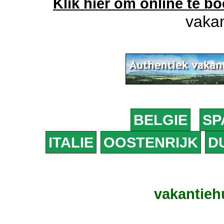
Klik hier om online te b
vakan
BELGIE
SP
ITALIE
OOSTENRIJK
D
vakantieh