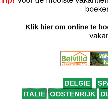
Tip!
Voor de mooiste vakantiehu
boeken 
Klik hier om online te b
vakan
BELGIE
SP
ITALIE
OOSTENRIJK
D