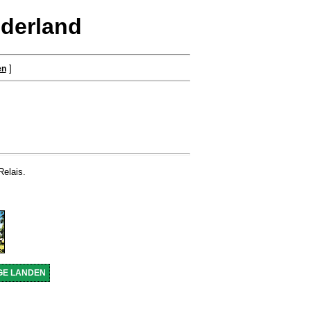
derland
]
en
Relais.
GE LANDEN