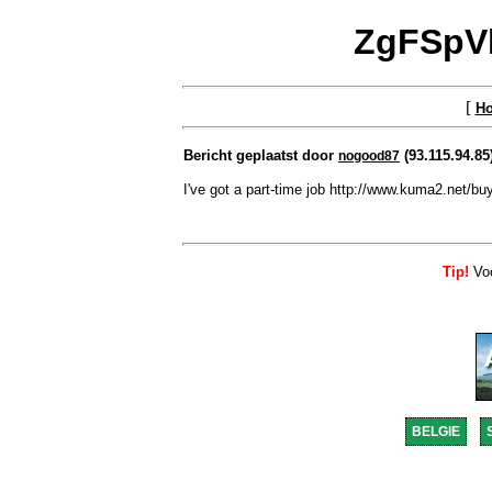
ZgFSpVb
[
H
Bericht geplaatst door
(93.115.94.85
nogood87
I've got a part-time job http://www.kuma2.net/buy
Tip!
Voo
BELGIE