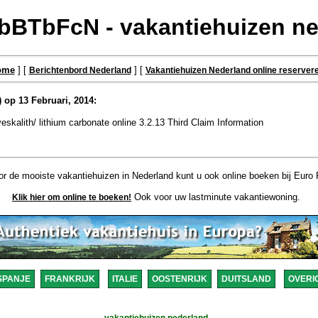
BTbFcN - vakantiehuizen ne
ome
] [
] [
Berichtenbord Nederland
Vakantiehuizen Nederland online reserver
) op 13 Februari, 2014:
eskalith/ lithium carbonate online 3.2.13 Third Claim Information
r de mooiste vakantiehuizen in Nederland kunt u ook online boeken bij Euro 
Ook voor uw lastminute vakantiewoning.
Klik hier om online te boeken!
SPANJE
FRANKRIJK
ITALIE
OOSTENRIJK
DUITSLAND
OVERI
vakantiehuizen nederland