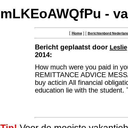
mLKEoAWQfPu - vak
[
Home
] [
Berichtenbord Nederlan
Bericht geplaatst door
Leslie
2014:
How much were you paid in you
REMITTANCE ADVICE MESS
buy acticin All financial oblig
education lie with the student. 
Tip!
Voor de mooiste vakantieh