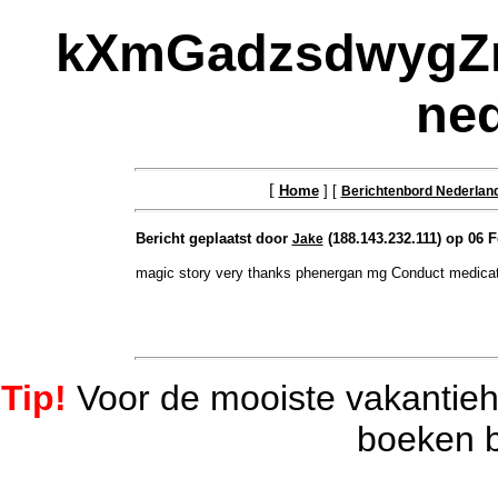
kXmGadzsdwygZnY
ne
[
Home
] [
Berichtenbord Nederlan
Bericht geplaatst door
(188.143.232.111) op 06 F
Jake
magic story very thanks phenergan mg Conduct medicatio
Tip!
Voor de mooiste vakantieh
boeken b