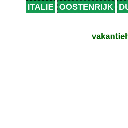
ITALIE
OOSTENRIJK
D
vakantieh