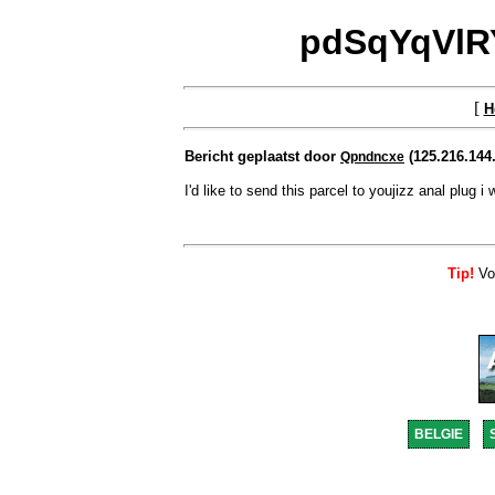
pdSqYqVlRY
[
H
Bericht geplaatst door
(125.216.144.
Qpndncxe
I'd like to send this parcel to youjizz anal plug i 
Tip!
Voo
BELGIE