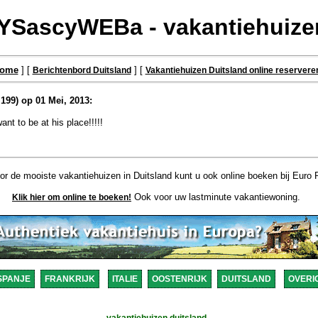
SascyWEBa - vakantiehuizen
ome
] [
] [
Berichtenbord Duitsland
Vakantiehuizen Duitsland online reservere
199) op 01 Mei, 2013:
want to be at his place!!!!!
r de mooiste vakantiehuizen in Duitsland kunt u ook online boeken bij Euro R
Ook voor uw lastminute vakantiewoning.
Klik hier om online te boeken!
SPANJE
FRANKRIJK
ITALIE
OOSTENRIJK
DUITSLAND
OVERI
vakantiehuizen duitsland