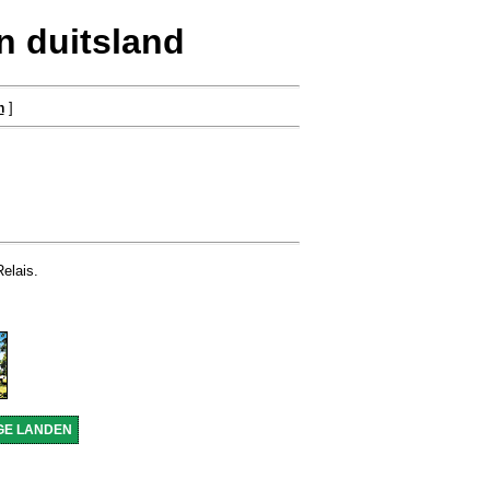
 duitsland
]
n
elais.
GE LANDEN