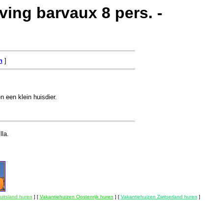
ng barvaux 8 pers. -
n
]
 een klein huisdier.
lla.
uitsland huren
] [
Vakantiehuizen Oostenrijk huren
] [
Vakantiehuizen Zwitserland huren
]