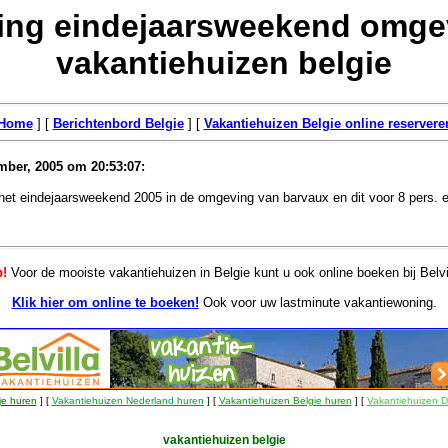
ing eindejaarsweekend omgevi
vakantiehuizen belgie
Home
] [
Berichtenbord Belgie
] [
Vakantiehuizen Belgie online reservere
ber, 2005 om 20:53:07:
het eindejaarsweekend 2005 in de omgeving van barvaux en dit voor 8 pers. en
p!
Voor de mooiste vakantiehuizen in Belgie kunt u ook online boeken bij Belvi
Klik hier om online te boeken!
Ook voor uw lastminute vakantiewoning.
je huren
] [
Vakantiehuizen Nederland huren
] [
Vakantiehuizen Belgie huren
] [
Vakantiehuizen D
vakantiehuizen belgie