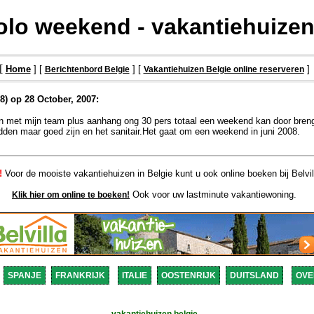
olo weekend - vakantiehuizen
[
Home
] [
] [
]
Berichtenbord Belgie
Vakantiehuizen Belgie online reserveren
8) op 28 October, 2007:
n met mijn team plus aanhang ong 30 pers totaal een weekend kan door bren
 bedden maar goed zijn en het sanitair.Het gaat om een weekend in juni 2008.
!
Voor de mooiste vakantiehuizen in Belgie kunt u ook online boeken bij Belvil
Ook voor uw lastminute vakantiewoning.
Klik hier om online te boeken!
SPANJE
FRANKRIJK
ITALIE
OOSTENRIJK
DUITSLAND
OVE
vakantiehuizen belgie