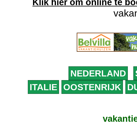
Klik hier om online te b
vakan
NEDERLAND
ITALIE
OOSTENRIJK
D
vakanti